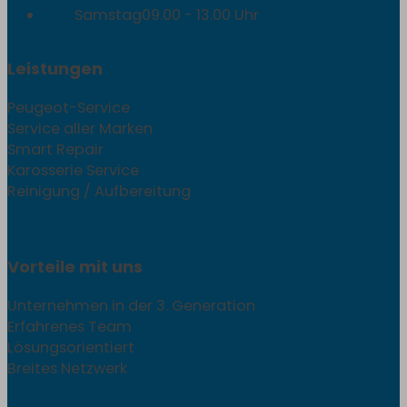
Samstag
09.00 - 13.00 Uhr
Leistungen
Peugeot-Service
Service aller Marken
Smart Repair
Karosserie Service
Reinigung / Aufbereitung
Vorteile mit uns
Unternehmen in der 3. Generation
Erfahrenes Team
Lösungsorientiert
Breites Netzwerk